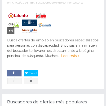
on:
01/02/2026
En:
Buscadores de empleo
,
Por sectores
Busca ofertas de empleo en buscadores especializados
para personas con discapacidad. Si pulsas en la imagen
del buscador te llevaremos directamente a la página
principal de búsqueda. Muchos...
Leer más
Tweet
Comparte
0
0
Buscadores de ofertas más populares