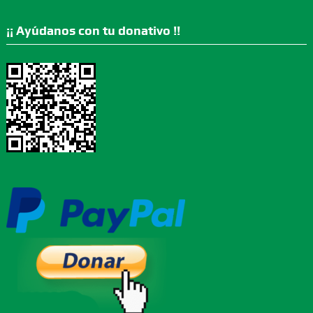
¡¡ Ayúdanos con tu donativo !!