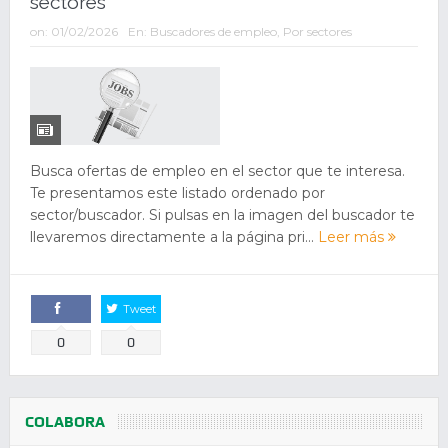
sectores
on:
01/02/2026
En:
Buscadores de empleo
,
Por sectores
Busca ofertas de empleo en el sector que te interesa.
Te presentamos este listado ordenado por
sector/buscador. Si pulsas en la imagen del buscador te
llevaremos directamente a la página pri...
Leer más
Tweet
Comparte
0
0
COLABORA