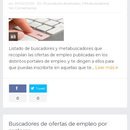
on:
01/02/2026
En:
Buscadores de empleo
,
Metabuscadores
Sin Comentarios
Listado de buscadores y metabuscadores que
recopilan las ofertas de empleo publicadas en los
distintos portales de empleo y te dirigen a ellos para
que puedas inscribirte en aquellas que te...
Leer más
Tweet
Comparte
0
0
Buscadores de ofertas de empleo por