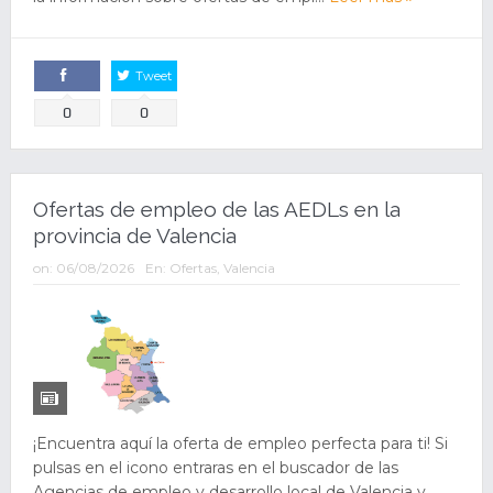
Tweet
Comparte
0
0
Ofertas de empleo de las AEDLs en la
provincia de Valencia
on:
06/08/2026
En:
Ofertas
,
Valencia
¡Encuentra aquí la oferta de empleo perfecta para ti! Si
pulsas en el icono entraras en el buscador de las
Agencias de empleo y desarrollo local de Valencia y