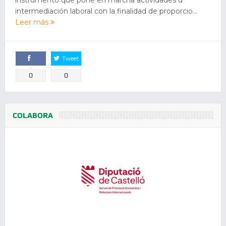
intermediación laboral con la finalidad de proporcio...
Leer más
Tweet
Comparte
0
0
COLABORA