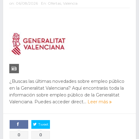
on:
06/08/2026
En:
Ofertas
,
Valencia
¿Buscas las últimas novedades sobre empleo público
en la Generalitat Valenciana? Aquí encontrarás toda la
información sobre empleo público de la Generalitat
Valenciana. Puedes acceder direct...
Leer más
Tweet
Comparte
0
0