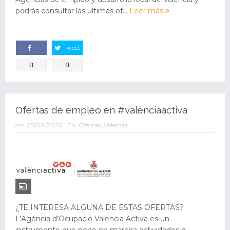
podrás consultar las ultimas of...
Leer más
Tweet
Comparte
0
0
Ofertas de empleo en #valènciaactiva
on:
05/08/2026
En:
Ofertas
,
Valencia
¿TE INTERESA ALGUNA DE ESTAS OFERTAS?
L’Agència d’Ocupació Valencia Activa es un
instrumento que pone en marcha actividades d