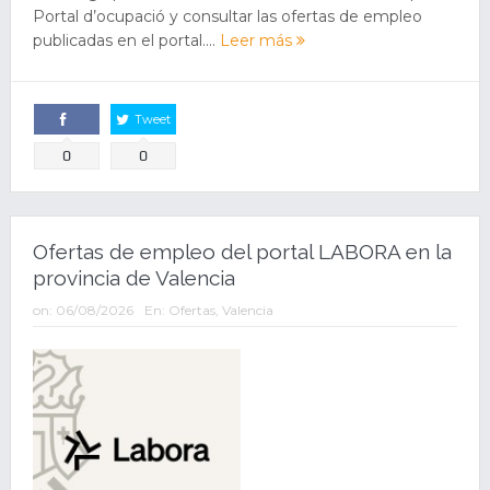
Portal d’ocupació y consultar las ofertas de empleo
publicadas en el portal....
Leer más
Tweet
Comparte
0
0
Ofertas de empleo del portal LABORA en la
provincia de Valencia
on:
06/08/2026
En:
Ofertas
,
Valencia