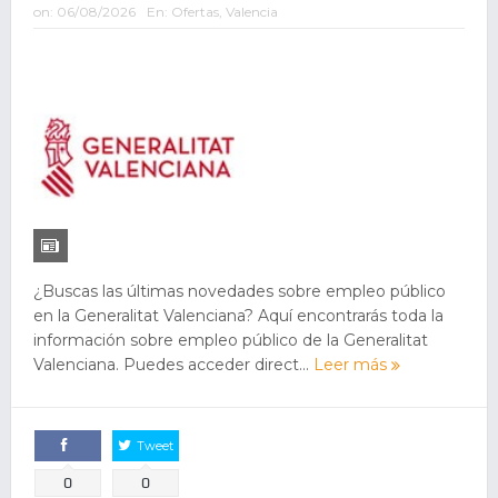
on:
06/08/2026
En:
Ofertas
,
Valencia
¿Buscas las últimas novedades sobre empleo público
en la Generalitat Valenciana? Aquí encontrarás toda la
información sobre empleo público de la Generalitat
Valenciana. Puedes acceder direct...
Leer más
Tweet
Comparte
0
0