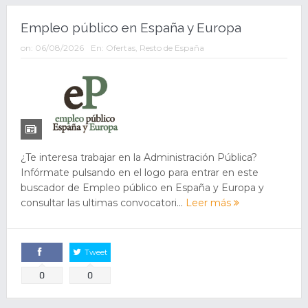
Empleo público en España y Europa
on:
06/08/2026
En:
Ofertas
,
Resto de España
¿Te interesa trabajar en la Administración Pública?
Infórmate pulsando en el logo para entrar en este
buscador de Empleo público en España y Europa y
consultar las ultimas convocatori...
Leer más
Tweet
Comparte
0
0