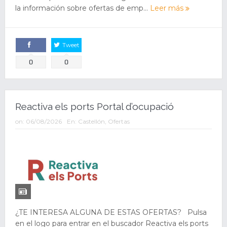
la información sobre ofertas de emp...
Leer más
Tweet
Comparte
0
0
Reactiva els ports Portal d’ocupació
on:
06/08/2026
En:
Castellón
,
Ofertas
¿TE INTERESA ALGUNA DE ESTAS OFERTAS? Pulsa
en el logo para entrar en el buscador Reactiva els ports