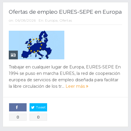
Ofertas de empleo EURES-SEPE en Europa
on:
06/08/2026
En:
Europa
,
Ofertas
Trabajar en cualquier lugar de Europa, EURES-SEPE En
1994 se puso en marcha EURES, la red de cooperación
europea de servicios de empleo diseñada para facilitar
la libre circulación de los tr...
Leer más
Tweet
Comparte
0
0