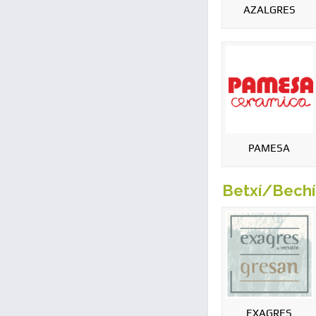
AZALGRES
PAMESA
Betxí/Bechí
EXAGRES