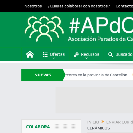
Nosotros
¿Quieres colaborar con nosotros?
Contact
Ofertas
Recursos
Buscado
e empleo de todos los sectores en la provincia de Castellón
NUEVAS
Ofertas 
OFERTAS
INICIO
ENVIAR CURR
COLABORA
CERÁMICOS