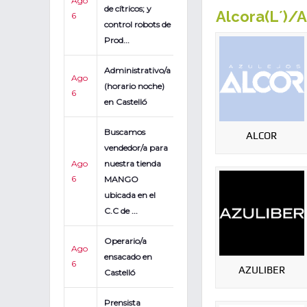
Ago
de cítricos; y
Alcora(L´)/A
6
control robots de
Prod...
Administrativo/a
Ago
(horario noche)
6
en Castelló
Buscamos
ALCOR
vendedor/a para
Ago
nuestra tienda
6
MANGO
ubicada en el
C.C de ...
Operario/a
Ago
ensacado en
6
AZULIBER
Castelló
Prensista