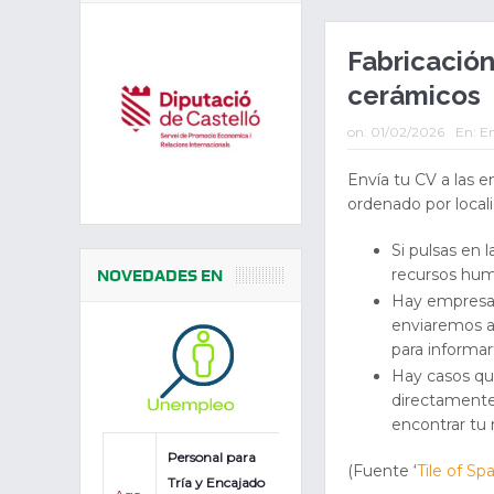
Fabricación
cerámicos
on:
01/02/2026
En:
En
Envía tu CV a las e
ordenado por local
Si pulsas en 
recursos hum
NOVEDADES EN
Hay empresas
enviaremos a
para informar
Hay casos qu
directamente
encontrar tu
Personal para
(Fuente ‘
Tile of Spa
Tría y Encajado