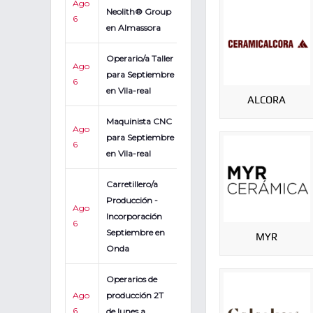
Ago
Neolith® Group
6
en Almassora
Operario/a Taller
Ago
para Septiembre
6
en Vila-real
ALCORA
Maquinista CNC
Ago
para Septiembre
6
en Vila-real
Carretillero/a
Producción -
Ago
Incorporación
6
Septiembre en
MYR
Onda
Operarios de
Ago
producción 2T
6
de lunes a