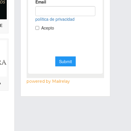
TE
powered by Mailrelay
A