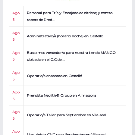
Ago
Personal para Tría y Encajado de cítricos; y control
6
robots de Prod...
Ago
Administrativo/a (horario noche) en Castelló
6
Ago
Buscamos vendedor/a para nuestra tienda MANGO
6
ubicada en el C.C de ...
Ago
Operario/a ensacado en Castelló
6
Ago
Prensista Neolith® Group en Almassora
6
Ago
Operario/a Taller para Septiembre en Vila-real
6
Ago
Maquinista CNC para Septiembre en Vila-real