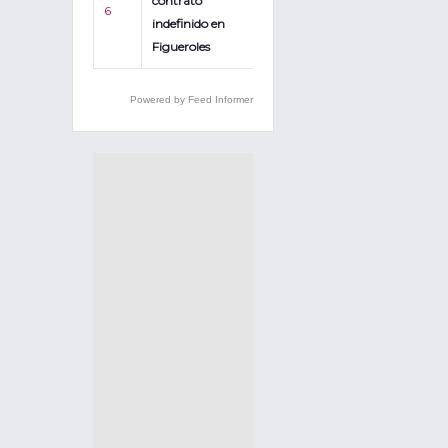
contrato
6
indefinido en
Figueroles
Powered by Feed Informer