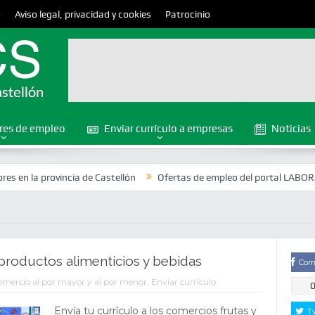
o
Aviso legal, privacidad y cookies
Patrocinio
res de empleo
Enviar currículo a empresas
Noticias
rovincia de Castellón
Ofertas de empleo del portal LABORA en la pro
roductos alimenticios y bebidas
Com
mercio al por mayor y al por menor
,
Enviar currículo
Envía tu currículo a los comercios frutas y
T