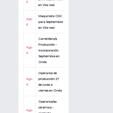
6
en Vila-real
Maquinista CNC
Ago
para Septiembre
6
en Vila-real
Carretillero/a
Producción -
Ago
Incorporación
6
Septiembre en
Onda
Operarios de
Ago
producción 2T
6
de lunes a
viernes en Onda
Operarios/as
cerámica -
Ago