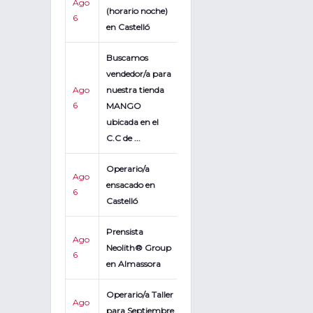
Ago
(horario noche)
6
en Castelló
Buscamos
vendedor/a para
Ago
nuestra tienda
6
MANGO
ubicada en el
C.C de ...
Operario/a
Ago
ensacado en
6
Castelló
Prensista
Ago
Neolith® Group
6
en Almassora
Operario/a Taller
Ago
para Septiembre