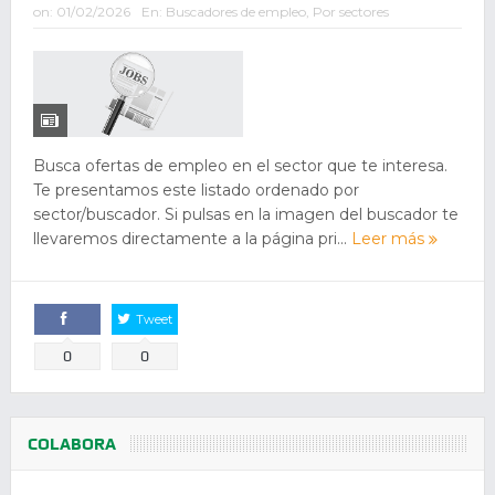
on:
01/02/2026
En:
Buscadores de empleo
,
Por sectores
Busca ofertas de empleo en el sector que te interesa.
Te presentamos este listado ordenado por
sector/buscador. Si pulsas en la imagen del buscador te
llevaremos directamente a la página pri...
Leer más
Tweet
Comparte
0
0
COLABORA