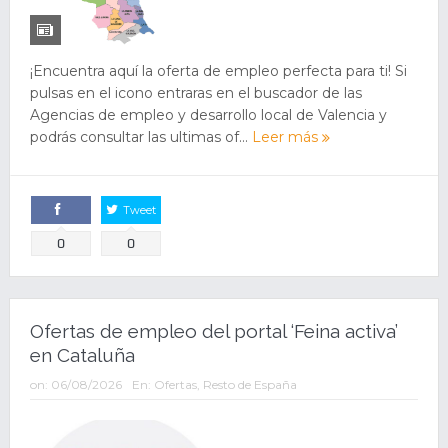
¡Encuentra aquí la oferta de empleo perfecta para ti! Si
pulsas en el icono entraras en el buscador de las
Agencias de empleo y desarrollo local de Valencia y
podrás consultar las ultimas of...
Leer más
Tweet
Comparte
0
0
Ofertas de empleo del portal ‘Feina activa’
en Cataluña
on:
06/08/2026
En:
Ofertas
,
Resto de España