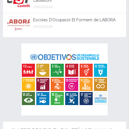
Castellón)
01/02/2026
Escoles D’Ocupació Et Formem de LABORA
01/02/2026