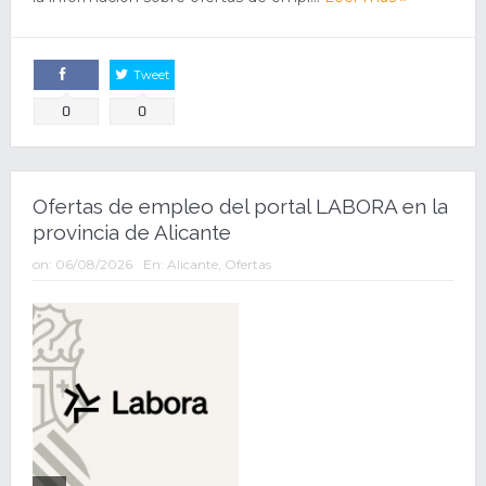
Tweet
Comparte
0
0
Ofertas de empleo del portal LABORA en la
provincia de Alicante
on:
06/08/2026
En:
Alicante
,
Ofertas