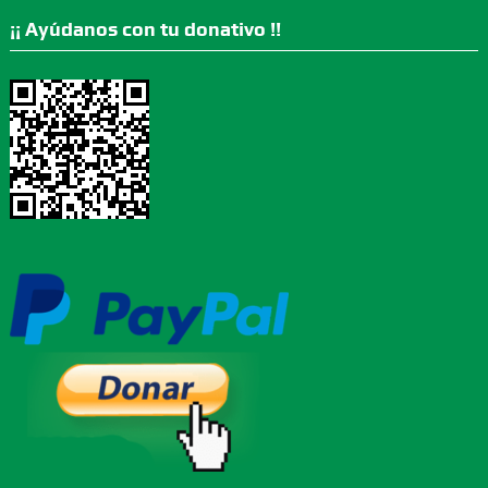
¡¡ Ayúdanos con tu donativo !!