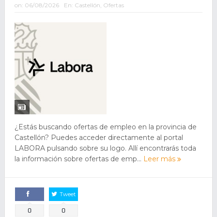
on:
06/08/2026
En:
Castellón
,
Ofertas
¿Estás buscando ofertas de empleo en la provincia de
Castellón? Puedes acceder directamente al portal
LABORA pulsando sobre su logo. Allí encontrarás toda
la información sobre ofertas de emp...
Leer más
Tweet
Comparte
0
0