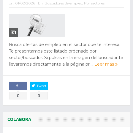
on:
01/02/2026
En:
Buscadores de empleo
,
Por sectores
Busca ofertas de empleo en el sector que te interesa.
Te presentamos este listado ordenado por
sector/buscador. Si pulsas en la imagen del buscador te
llevaremos directamente a la página pri...
Leer más
Tweet
Comparte
0
0
COLABORA