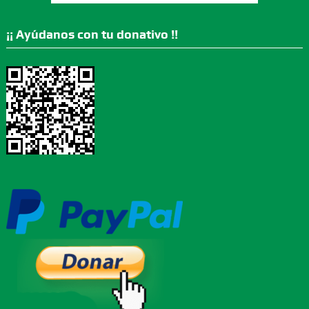
¡¡ Ayúdanos con tu donativo !!