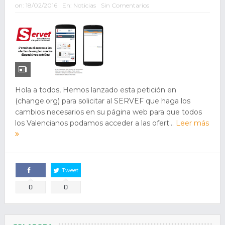
on:
18/02/2016
En:
Noticias
Sin Comentarios
Hola a todos, Hemos lanzado esta petición en
(change.org) para solicitar al SERVEF que haga los
cambios necesarios en su página web para que todos
los Valencianos podamos acceder a las ofert...
Leer más
Tweet
Comparte
0
0