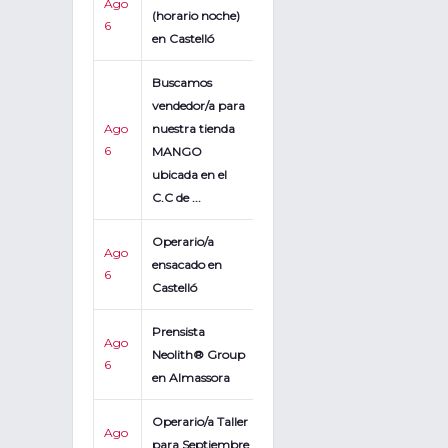
Ago
(horario noche)
6
en Castelló
Buscamos
vendedor/a para
Ago
nuestra tienda
6
MANGO
ubicada en el
C.C de ...
Operario/a
Ago
ensacado en
6
Castelló
Prensista
Ago
Neolith® Group
6
en Almassora
Operario/a Taller
Ago
para Septiembre