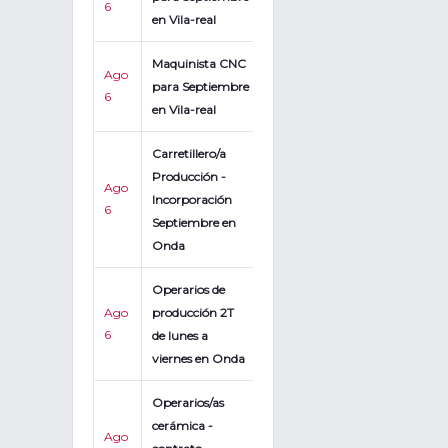
6
en Vila-real
Maquinista CNC
Ago
para Septiembre
6
en Vila-real
Carretillero/a
Producción -
Ago
Incorporación
6
Septiembre en
Onda
Operarios de
Ago
producción 2T
6
de lunes a
viernes en Onda
Operarios/as
cerámica -
Ago