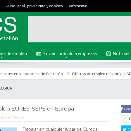
o
Aviso legal, privacidad y cookies
Patrocinio
res de empleo
Enviar currículo a empresas
Noticias
la provincia de Castellón
Ofertas de empleo del portal LABORA en la 
ÉLGICA
pleo EURES-SEPE en Europa
Com
uropa
,
Ofertas
Trabajar en cualquier lugar de Europa,
T