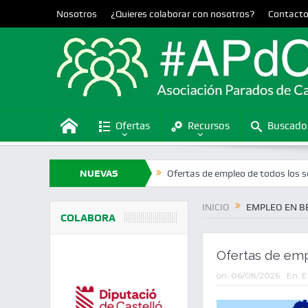
Nosotros
¿Quieres colaborar con nosotros?
Contact
Ofertas
Recursos
Buscado
a Generalitat Valenciana
NUEVAS
Ofertas de empleo de todos los sectores en 
OFERTAS
INICIO
EMPLEO EN B
COLABORA
Ofertas de em
on:
06/08/2026
En:
E