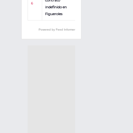
contrato
6
indefinido en
Figueroles
Powered by Feed Informer