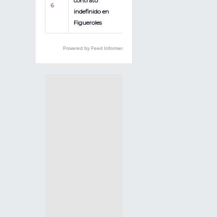
contrato
6
indefinido en
Figueroles
Powered by Feed Informer