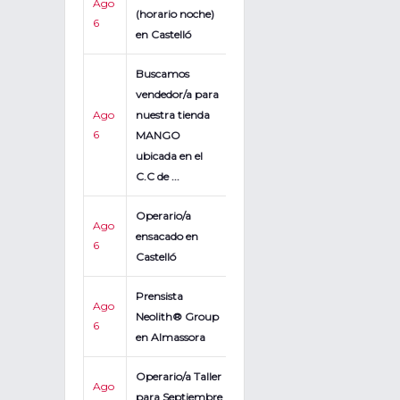
Ago
(horario noche)
6
en Castelló
Buscamos
vendedor/a para
Ago
nuestra tienda
6
MANGO
ubicada en el
C.C de ...
Operario/a
Ago
ensacado en
6
Castelló
Prensista
Ago
Neolith® Group
6
en Almassora
Operario/a Taller
Ago
para Septiembre