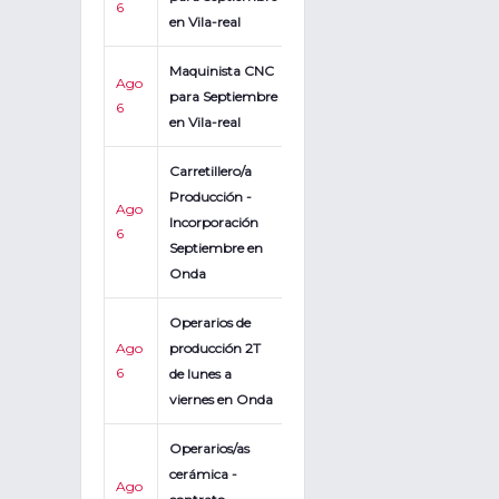
6
en Vila-real
Maquinista CNC
Ago
para Septiembre
6
en Vila-real
Carretillero/a
Producción -
Ago
Incorporación
6
Septiembre en
Onda
Operarios de
Ago
producción 2T
6
de lunes a
viernes en Onda
Operarios/as
cerámica -
Ago