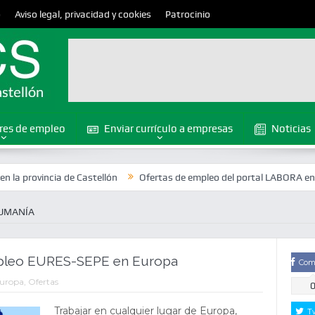
o
Aviso legal, privacidad y cookies
Patrocinio
res de empleo
Enviar currículo a empresas
Noticias
ncia de Castellón
Ofertas de empleo del portal LABORA en la provinc
UMANÍA
pleo EURES-SEPE en Europa
Com
uropa
,
Ofertas
Trabajar en cualquier lugar de Europa,
T