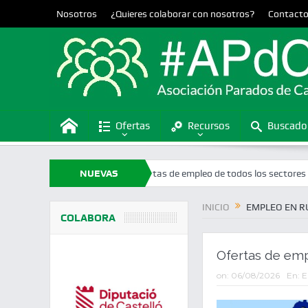
Nosotros
¿Quieres colaborar con nosotros?
Contact
Ofertas
Recursos
Buscado
litat Valenciana
NUEVAS
Ofertas de empleo de todos los sectores en la provi
OFERTAS
INICIO
EMPLEO EN R
COLABORA
Ofertas de em
on:
06/08/2026
En:
E